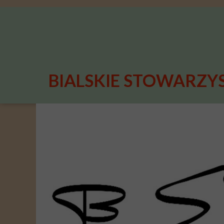
google-site-verification=PZtIDXbZDo1iILp0n2HiGuaFtWeVckLXYeB2Cr5yCT4
BIALSKIE STOWARZYS
logo550NAPIS