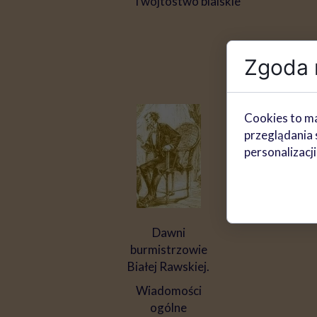
i wójtostwo bialskie
Zgoda n
Cookies to ma
przeglądania 
personalizacji
Dawni
burmistrzowie
Białej Rawskiej.
Wiadomości
ogólne