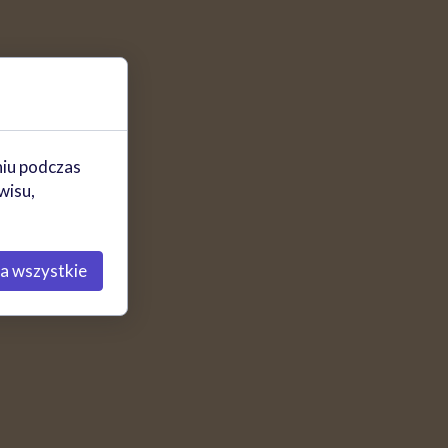
niu podczas
wisu,
a wszystkie