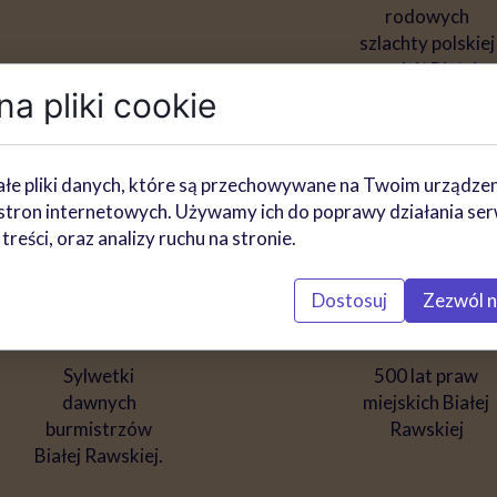
rodowych
szlachty polskiej
wokół Białej
Rawskiej w XVI
a pliki cookie
w.
łe pliki danych, które są przechowywane na Twoim urządze
stron internetowych. Używamy ich do poprawy działania ser
 treści, oraz analizy ruchu na stronie.
Dostosuj
Zezwól n
Sylwetki
500 lat praw
dawnych
miejskich Białej
burmistrzów
Rawskiej
Białej Rawskiej.